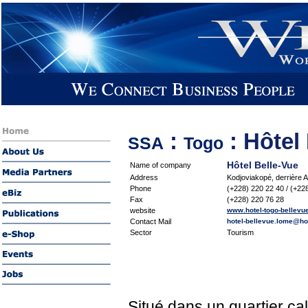
:
: Hôtel
SSA
Togo
Hôtel Belle-Vue
Name of company
Address
Kodjoviakopé, derrière
Phone
(+228) 220 22 40 / (+22
Fax
(+228) 220 76 28
website
www.hotel-togo-bellevu
Contact Mail
hotel-bellevue.lome@hot
Sector
Tourism
Situé dans un quartier ca