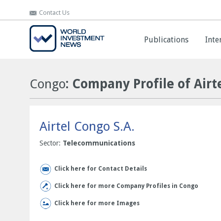
Contact Us
Contact Us
Publications
Publications
Inte
Inte
Congo
: Company Profile of Airt
Airtel Congo S.A.
Sector:
Telecommunications
Click here for Contact Details
Click here for more Company Profiles in Congo
Click here for more Images