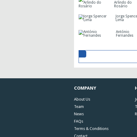
Arlindo do
Rosário
Jorge Spenc
Lima
António
Fernandes
COMPANY
About Us
J
Team
T
News
R
FAQs
Terms & Conditions
Contact