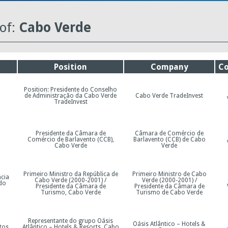
 of:
Cabo Verde
Position
Company
Co
Position: Presidente do Conselho
de Administração da Cabo Verde
Cabo Verde TradeInvest
TradeInvest
Presidente da Câmara de
Câmara de Comércio de
Comércio de Barlavento (CCB),
Barlavento (CCB) de Cabo
Cabo Verde
Verde
Primeiro Ministro da República de
Primeiro Ministro de Cabo
ncia
Cabo Verde (2000-2001) /
Verde (2000-2001) /
do
Presidente da Câmara de
Presidente da Câmara de
Turismo, Cabo Verde
Turismo de Cabo Verde
Representante do grupo Oásis
Oásis Atlântico – Hotels &
tos
Atlântico – Hotels & Resorts, Cabo