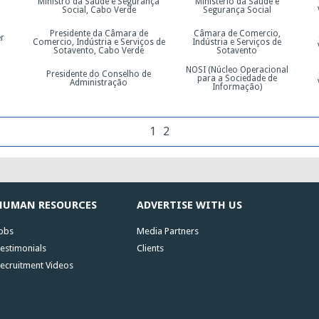
Ministro da Saúde e Segurança
Ministério da Saúde e
Social, Cabo Verde
Segurança Social
Presidente da Câmara de
Câmara de Comercio,
er
Comercio, Indústria e Serviços de
Indústria e Serviços de
Sotavento, Cabo Verde
Sotavento
NOSI (Núcleo Operacional
Presidente do Conselho de
para a Sociedade de
Administração
Informação)
1
2
HUMAN RESOURCES
ADVERTISE WITH US
obs
Media Partners
estimonials
Clients
ecruitment Videos