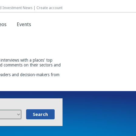
d Investment News |
d Investment News |
Create account
Create account
eos
eos
Events
Events
interviews with a places' top
and comments on their sectors and
leaders and decision-makers from