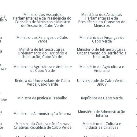
Ministro dos Assuntos
Ministério dos Assuntos
ncia
Parlamentares e da Presidência do
Parlamentares e da
lísio
Conselho de Ministros e Ministro
Presidência do Conselho de
do Desporto, Cabo Verde
Ministros
ia
Ministro das Finanças de Cabo
Ministério das Finanças de
a
Verde
Cabo Verde
Ministra de Infraestruturas,
Ministério de Infraestruturas,
ia
Ordenamento do Território e
Ordenamento do Território e
Habitação, Cabo Verde
Habitação
a
Ministro da Agricultura e Ambiente
Ministério da Agricultura e
eia e
de Cabo Verde
Ambiente
Reitora da Universidade de Cabo
Universidade de Cabo Verde -
Verde, Cabo Verde
UniCV
a
Ministra de Justiça e Trabalho
República de Cabo Verde
Cabo
ia
Ministério de Administração
Ministro de Administração Interna
Interna
ia
Ministro da Cultura e Indústrias
Ministério da Cultura e
te
Criativas República de Cabo Verde
Indústrias Criativas
a