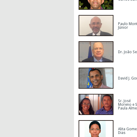
Paulo Mont
Júnior
Dr. João Se
David J. G
Sr. José
Moreno e S
Paula Alme
Alita Gome
Dias