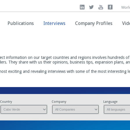
Worl
Worl
Publications
Publications
Interviews
Interviews
Company Profiles
Company Profiles
Vid
Vid
ect information on our target countries and regions involves hundreds of 
ders. They share with us their opinions, business tips, expansion plans, 
most exciting and revealing interviews with some of the most interesting 
Country
Company
Language