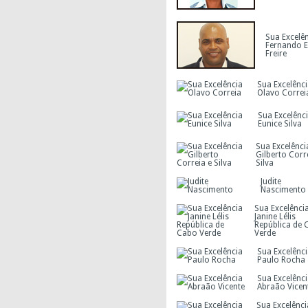
Sua Excelê
Fernando E
Freire
Sua Excelênc
Olavo Correi
Sua Excelênc
Eunice Silva
Sua Excelênci
Gilberto Corr
Silva
Judite
Nascimento
Sua Excelênci
Janine Lélis
República de 
Verde
Sua Excelênc
Paulo Rocha
Sua Excelênc
Abraão Vicen
Sua Excelênci