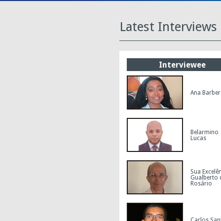
Latest Interviews
Interviewee
Ana Barber
Belarmino
Lucas
Sua Excelê
Gualberto 
Rosário
Carlos San