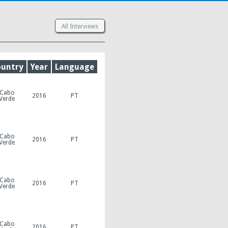
All Interviews
untry
Year
Language
Cabo
2016
PT
Verde
Cabo
2016
PT
Verde
Cabo
2016
PT
Verde
Cabo
2016
PT