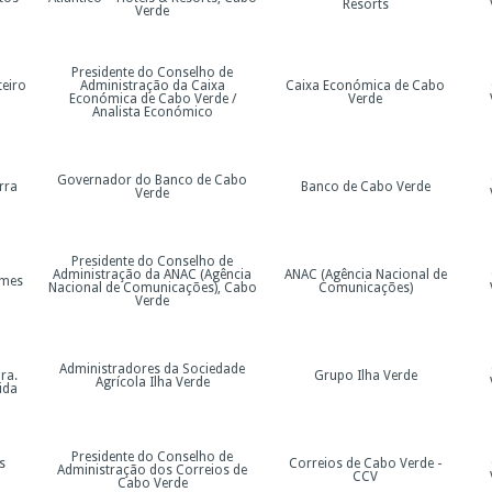
Resorts
Verde
Presidente do Conselho de
eiro
Administração da Caixa
Caixa Económica de Cabo
Económica de Cabo Verde /
Verde
Analista Económico
Governador do Banco de Cabo
rra
Banco de Cabo Verde
Verde
Presidente do Conselho de
Administração da ANAC (Agência
ANAC (Agência Nacional de
omes
Nacional de Comunicações), Cabo
Comunicações)
Verde
Administradores da Sociedade
ra.
Grupo Ilha Verde
Agrícola Ilha Verde
ida
Presidente do Conselho de
s
Correios de Cabo Verde -
Administração dos Correios de
CCV
Cabo Verde