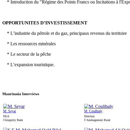
* Introduction du "Régime des Points Francs ou Incitations à l'Export
OPPORTUNITES D’INVESTISSEMENT
* L’industrie du pétrole et du gaz, principaux revenus du territoire
* Les ressources minérales
* Le secteur de la pêche
* L’expansion touristique.
Mauritania
Interviews
M. Seyar
M. Coulibaly
DGA
Directeur
Chinguitty Bank
l\'Aménagement Rural