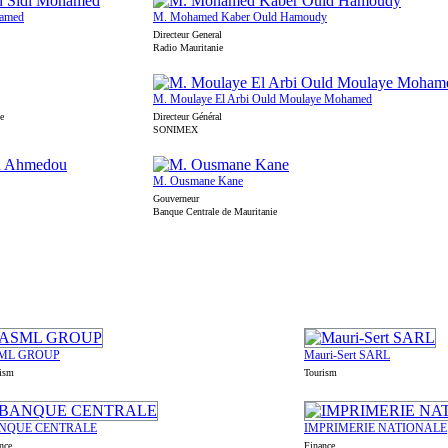
hamed
M. Mohamed Kaber Ould Hamoudy
Directeur General
Radio Mauritanie
M. Moulaye El Arbi Ould Moulaye Mohamed
ge
Directeur Général
SONIMEX
M. Ousmane Kane
Gouverneur
Banque Centrale de Mauritanie
ML GROUP
Mauri-Sert SARL
ism
Tourism
NQUE CENTRALE
IMPRIMERIE NATIONALE
nce
Finance