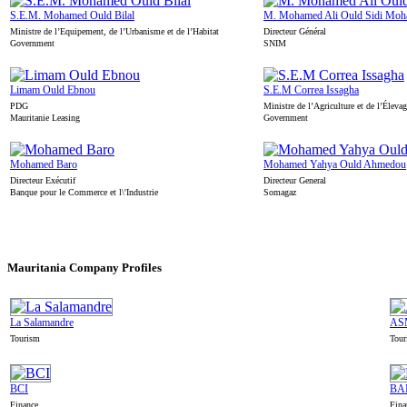
S.E.M. Mohamed Ould Bilal
M. Mohamed Ali Ould Sidi Mo
Ministre de l’Equipement, de l’Urbanisme et de l’Habitat
Directeur Général
Government
SNIM
Limam Ould Ebnou
S.E.M Correa Issagha
PDG
Ministre de l’Agriculture et de l’Éleva
Mauritanie Leasing
Government
Mohamed Baro
Mohamed Yahya Ould Ahmedou
Directeur Exécutif
Directeur General
Banque pour le Commerce et l\'Industrie
Somagaz
Mauritania
Company Profiles
La Salamandre
AS
Tourism
Tour
BCI
BA
Finance
Fina